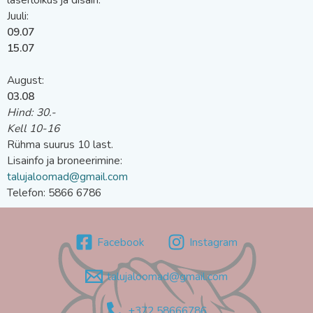
Juuli:
09.07
15.07
August:
03.08
Hind: 30.-
Kell 10-16
Rühma suurus 10 last.
Lisainfo ja broneerimine:
talujaloomad@gmail.com
Telefon: 5866 6786
Facebook
Instagram
talujaloomad@gmail.com
+372 58666786