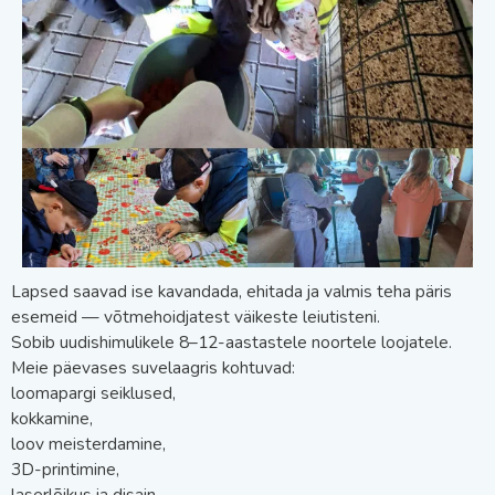
Lapsed saavad ise kavandada, ehitada ja valmis teha päris
esemeid — võtmehoidjatest väikeste leiutisteni.
Sobib uudishimulikele 8–12-aastastele noortele loojatele.
Meie päevases suvelaagris kohtuvad:
loomapargi seiklused,
kokkamine,
loov meisterdamine,
3D-printimine,
laserlõikus ja disain.